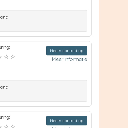
ccino
ring:
Neem contact op
Meer informatie
ccino
ring:
Neem contact op