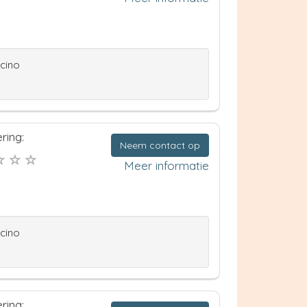
ccino
ring:
Neem contact op
Meer informatie
ccino
ring: