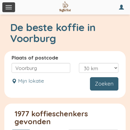
Togg
Toggle
navi
navigation
De beste koffie in
Voorburg
Plaats of postcode
Mijn lokatie
Zoeken
1977 koffieschenkers
gevonden