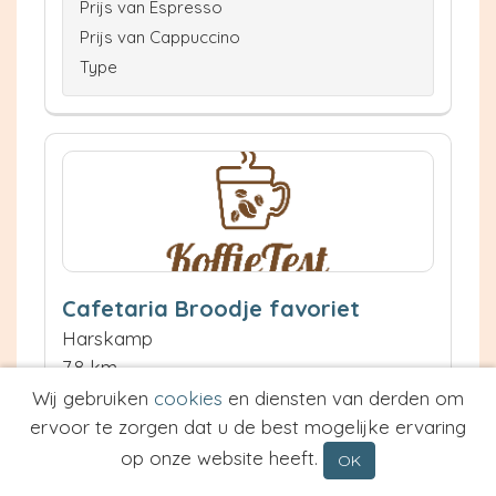
Prijs van Espresso
Prijs van Cappuccino
Type
Cafetaria Broodje favoriet
Harskamp
7.8 km
Waardering:
Wij gebruiken
cookies
en diensten van derden om
ervoor te zorgen dat u de best mogelijke ervaring
(
3 Ervaringen
)
op onze website heeft.
OK
Neem contact op