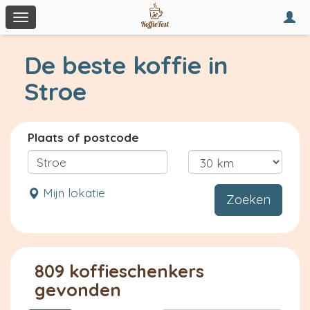
Togg
Toggle
navi
navigation
De beste koffie in
Stroe
Plaats of postcode
Mijn lokatie
Zoeken
809 koffieschenkers
gevonden