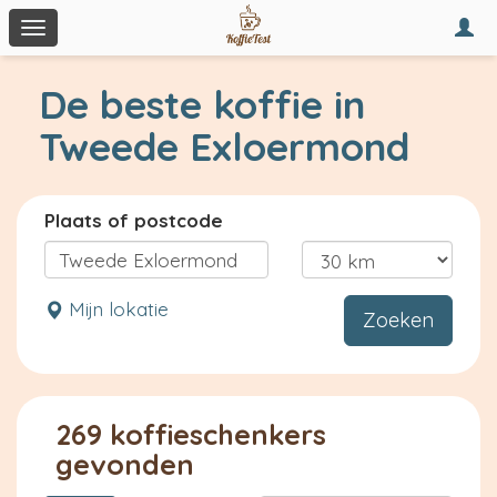
Togg
Toggle
navi
navigation
De beste koffie in
Tweede Exloermond
Plaats of postcode
Mijn lokatie
Zoeken
269 koffieschenkers
gevonden