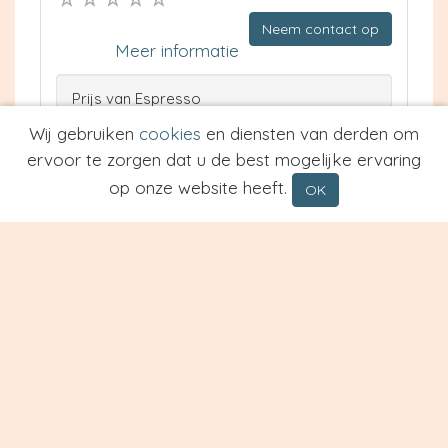
Neem contact op
Meer informatie
Prijs van Espresso
Prijs van Cappuccino
Wij gebruiken
cookies
en diensten van derden om
Type
ervoor te zorgen dat u de best mogelijke ervaring
op onze website heeft.
OK
Restaurant Lotus
Enkhuizen
9.7 km
Waardering: