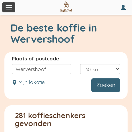
Togg
Toggle
navi
navigation
De beste koffie in
Wervershoof
Plaats of postcode
Mijn lokatie
Zoeken
281 koffieschenkers
gevonden